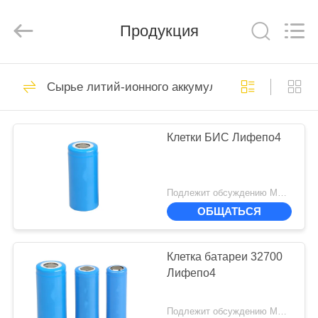
Supo
(Xiamen)
Intelligent
Продукция
Equipment
Co.,Ltd.
All
Rights
Reserved.
ДОМ
11
Сырье литий-ионного аккумулятора
сварщик пятна
ПРОДУКТЫ
батареи лития
Клетки БИС Лифепо4
О
НАС
Подлежит обсуждению MOQ:500
ОБЩАТЬСЯ
14
ЭКСКУРСИЯ
Сварщик пятна
ПО
Клетка батареи 32700
Лифепо4
ФАБРИКЕ
18650 батарей
Подлежит обсуждению MOQ:500